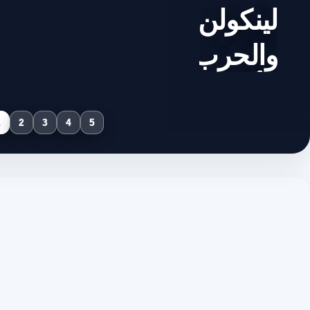
لينكولن
والحرب
الأهلية..
كيف
1
2
3
4
5
وُلدت
ضريبة
الدخل؟