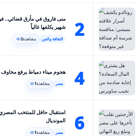
منى فاروق في مأزق قضائي.. في
2
شهير يكلفها غالياً
الثقافة والفن
مشاهدة
2
4
هجوم ميناء دمياط يرفع مخاوف ا
مصر
مشاهدة
1
استقبال حافل للمنتخب المصري
6
المونديال
مصر
مشاهدة
1