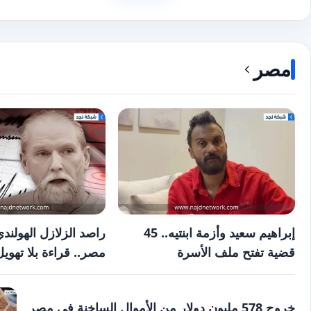
مصر
إبراهيم سعيد وأزمة ابنتيه.. 45
راصد الزلازل الهولند
قضية تفتح ملف الأسرة
مصر.. قراءة بلا تهويل
خروج 578 مليون دولار من الأموال الساخنة في مصر