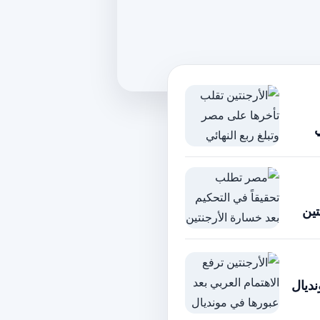
ي
تين
نديال