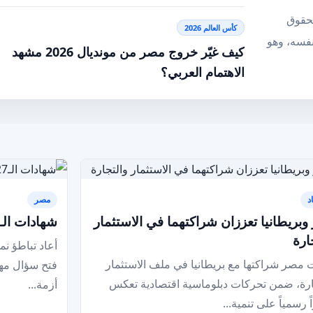
لحقوق
كأس العالم 2026
 نفسه، وهو
كيف غيّر خروج مصر من مونديال 2026 مشهد
الاهتمام العربي؟
د
مصر
بريطانيا تعززان شراكتهما في الاستثمار
شهادات الـ27% تغير خريطة ادخار المصريين
ارة
أعاد تباطؤ نم
مصر شراكتها مع بريطانيا في ملف الاستثمار
فتح سؤال مه
ارة، ضمن تحركات دبلوماسية اقتصادية تعكس
أزمة...
ً رسمياً على تنمية...